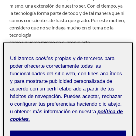
mismo, una extensión de nuestro ser. Con el tiempo, ya
la tecnología forma parte de todo y de tal manera que ni
somos conscientes de hasta que grado. Por este motivo,
considero que no se indaga mucho en el tema de la
tecnología
como universo mismo en el propio arte.
Con este proyecto podremos ver desde varios puntos de
Utilizamos
cookies
propias y de terceros para
vista nuestros miedos como humanos y las posibilidades
poder ofrecerte correctamente todas las
que nos brinda la tecnología junto con las pesadillas a
funcionalidades del sitio web, con fines analíticos
las que nos lleva nuestro modo de supervivencia, a tal
y para mostrarte publicidad personalizada de
punto de dotar a la tecnología como un ser mismo:
acuerdo con un perfil elaborado a partir de tus
inteligente, malvado, dominador, salvador, etc. Para
hábitos de navegación. Puedes aceptar, rechazar
lograr este proceso, tendremos que descontextualizar
o configurar tus preferencias haciendo clic abajo,
los elementos de varios mundos para fusionarlo en
u obtener más información en nuestra
política de
piezas que representarán y darán forma a las obras. Ya
cookies.
no estamos hablando solo de la parte humana, sino el
cómo la tecnología incide en todo nuestro mundo, en el
hábitat, en las plantas, los animales, la vida, la muerte, el