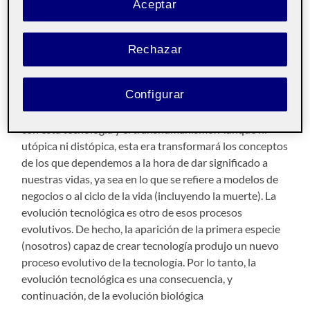
Aceptar
amor y el conocimiento, sin olvidar que incluso el arte
tiene parte importante y activa y cada vez más, incluso
protagonismo como canal mismo y no solo divulgativo.
Rechazar
Como podemos ver en el boceto, empezamos por crear
Configurar
una caja que dará un contexto al proyecto. En esta caja
es donde veremos la fusión de la parte de la naturaleza
con esta tecnología y el transhumanismo. Aunque ni
utópica ni distópica, esta era transformará los conceptos
de los que dependemos a la hora de dar significado a
nuestras vidas, ya sea en lo que se refiere a modelos de
negocios o al ciclo de la vida (incluyendo la muerte). La
evolución tecnológica es otro de esos procesos
evolutivos. De hecho, la aparición de la primera especie
(nosotros) capaz de crear tecnología produjo un nuevo
proceso evolutivo de la tecnología. Por lo tanto, la
evolución tecnológica es una consecuencia, y
continuación, de la evolución biológica