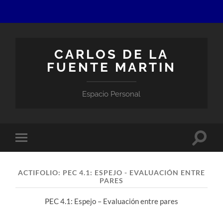
CARLOS DE LA
FUENTE MARTIN
Espacio Personal
Altern
Alternar
el
el
campo
menú
de
móvil
búsqu
ACTIFOLIO:
PEC 4.1: ESPEJO - EVALUACIÓN ENTRE
PARES
PEC 4.1: Espejo – Evaluación entre pares