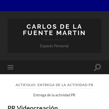
CARLOS DE LA
FUENTE MARTIN
Espacio Personal
Altern
Alternar
el
el
campo
menú
de
móvil
búsqu
ACTIFOLIO:
ENTREGA DE LA ACTIVIDAD PR
Entrega de la actividad PR
PR Videocreación