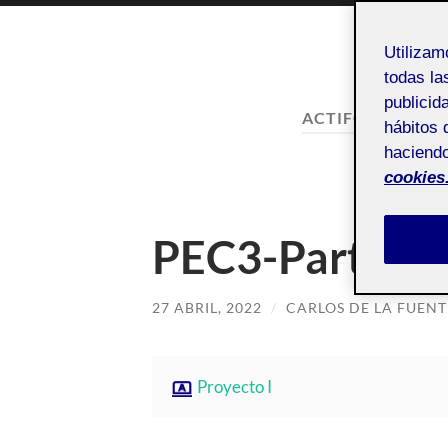
Utiliza
todas la
publicid
ACTIFOLIO:
PEC 
hábitos 
haciendo
PEC 3: C
cookies
PEC3-Parte 3-
27 ABRIL, 2022
/
CARLOS DE LA FUEN
Proyecto I