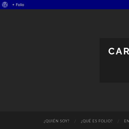
Acerca
+ Folio
de
WordPress
CAR
¿QUIÉN SOY?
¿QUÉ ES FOLIO?
E