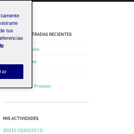
ectamente
mostrarte
de tus
ACTIFOLIO ENTRADAS RECIENTES
referencias
de
PR Videocreación
Vitales vivientes
rar
Espejo
PEC3-Parte 3- Proceso
MIS ACTIVIDADES
20212 (3)
20231 (1)