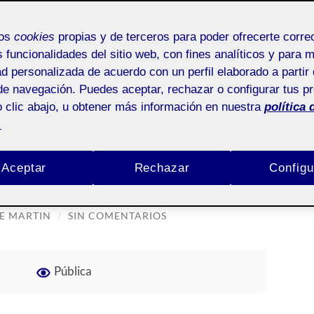
mos
cookies
propias y de terceros para poder ofrecerte corr
s funcionalidades del sitio web, con fines analíticos y para 
ad personalizada de acuerdo con un perfil elaborado a partir 
3: CAMINO - METODOLOGÍA
de navegación. Puedes aceptar, rechazar o configurar tus p
 clic abajo, u obtener más información en nuestra
política 
amino – Metodología
.
 Proceso
Aceptar
Rechazar
Configu
TE MARTIN
/
SIN COMENTARIOS
Pública